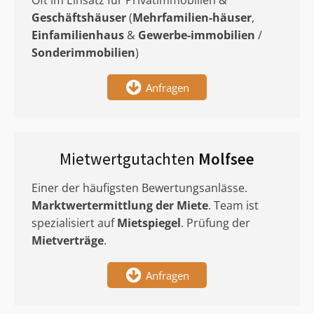
Oft im Einsatz für Privatimmobilien &
Geschäftshäuser
(
Mehrfamilien-häuser
,
Einfamilienhaus
&
Gewerbe-immobilien
/
Sonderimmobilien
)
Anfragen
Mietwertgutachten
Molfsee
Einer der häufigsten Bewertungsanlässe.
Marktwertermittlung
der Miete
. Team ist
spezialisiert auf
Mietspiegel
. Prüfung der
Mietverträge
.
Anfragen