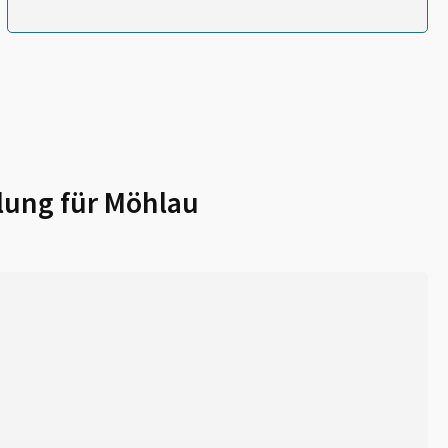
lung für
Möhlau