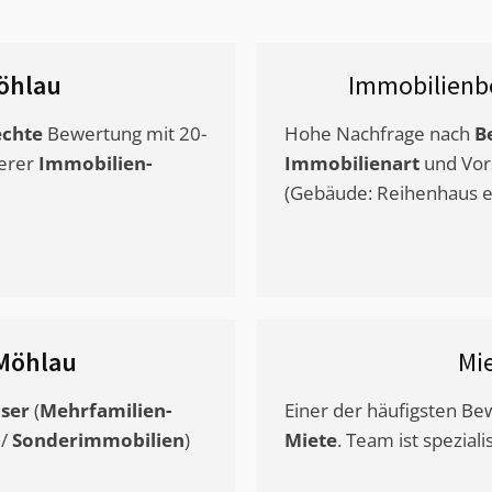
öhlau
Immobilienb
chte
Bewertung mit 20-
Hohe Nachfrage nach
B
erer
Immobilien-
Immobilienart
und Vor
(Gebäude: Reihenhaus et
Möhlau
Mi
ser
(
Mehrfamilien-
Einer der häufigsten B
/
Sonderimmobilien
)
Miete
. Team ist speziali