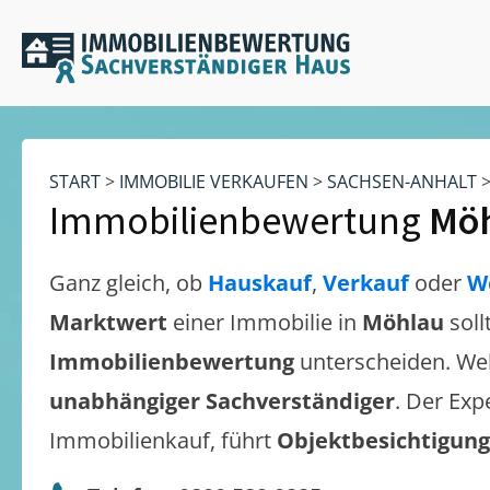
START
>
IMMOBILIE VERKAUFEN
>
SACHSEN-ANHALT
Immobilienbewertung
Mö
Ganz gleich, ob
Hauskauf
,
Verkauf
oder
W
Marktwert
einer Immobilie in
Möhlau
soll
Immobilienbewertung
unterscheiden. We
unabhängiger Sachverständiger
. Der Exp
Immobilienkauf, führt
Objektbesichtigun