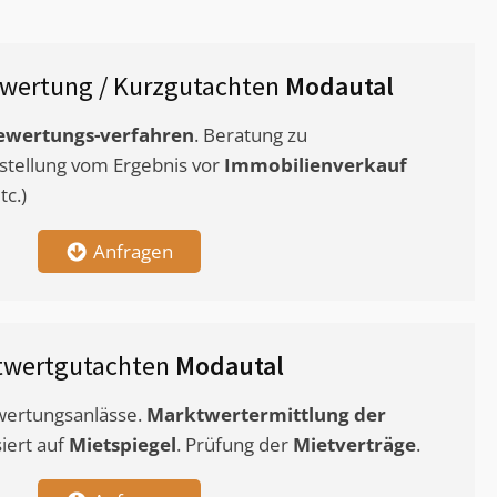
wertung / Kurzgutachten
Modautal
ewertungs-verfahren
. Beratung zu
stellung vom Ergebnis vor
Immobilienverkauf
c.)
Anfragen
twertgutachten
Modautal
ewertungsanlässe.
Marktwertermittlung
der
siert auf
Mietspiegel
. Prüfung der
Mietverträge
.