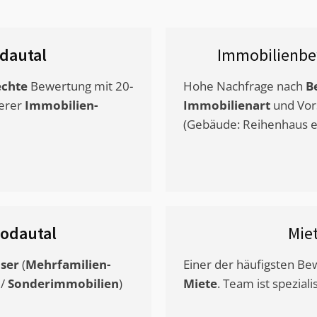
dautal
Immobilienbe
chte
Bewertung mit 20-
Hohe Nachfrage nach
B
erer
Immobilien-
Immobilienart
und Vor
(Gebäude: Reihenhaus et
odautal
Mie
ser
(
Mehrfamilien-
Einer der häufigsten B
/
Sonderimmobilien
)
Miete
. Team ist speziali