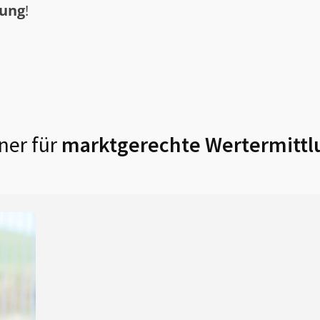
tung
!
ner für
marktgerechte Wertermittl