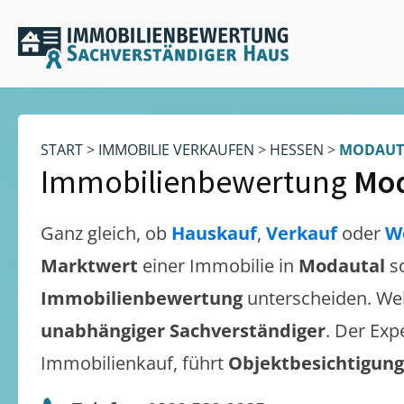
START
>
IMMOBILIE VERKAUFEN
>
HESSEN
>
MODAUT
Immobilienbewertung
Mod
Ganz gleich, ob
Hauskauf
,
Verkauf
oder
W
Marktwert
einer Immobilie in
Modautal
s
Immobilienbewertung
unterscheiden. We
unabhängiger Sachverständiger
. Der Exp
Immobilienkauf, führt
Objektbesichtigun