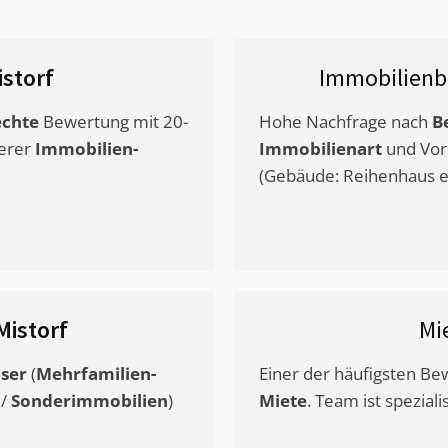
istorf
Immobilienb
chte
Bewertung mit 20-
Hohe Nachfrage nach
B
erer
Immobilien-
Immobilienart
und Vor
(Gebäude: Reihenhaus et
Mistorf
Mi
ser
(
Mehrfamilien-
Einer der häufigsten B
/
Sonderimmobilien
)
Miete
. Team ist speziali