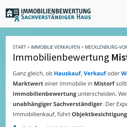
START
>
IMMOBILIE VERKAUFEN
>
MECKLENBURG-VO
Immobilienbewertung
Mis
Ganz gleich, ob
Hauskauf
,
Verkauf
oder
W
Marktwert
einer Immobilie in
Mistorf
soll
Immobilienbewertung
unterscheiden. We
unabhängiger Sachverständiger
. Der Exp
Immobilienkauf, führt
Objektbesichtigun