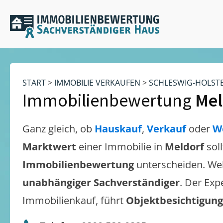
START
>
IMMOBILIE VERKAUFEN
>
SCHLESWIG-HOLST
Immobilienbewertung
Mel
Ganz gleich, ob
Hauskauf
,
Verkauf
oder
W
Marktwert
einer Immobilie in
Meldorf
sol
Immobilienbewertung
unterscheiden. We
unabhängiger Sachverständiger
. Der Exp
Immobilienkauf, führt
Objektbesichtigun