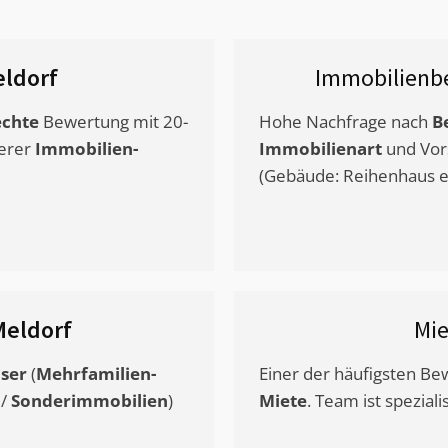
ldorf
Immobilienb
chte
Bewertung mit 20-
Hohe Nachfrage nach
B
erer
Immobilien-
Immobilienart
und Vor
(Gebäude: Reihenhaus et
Meldorf
Mi
ser
(
Mehrfamilien-
Einer der häufigsten B
/
Sonderimmobilien
)
Miete
. Team ist speziali