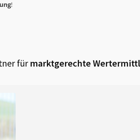
tung
!
tner für
marktgerechte Wertermitt