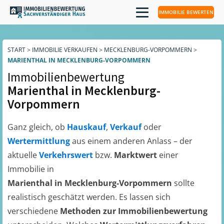
IMMOBILIE BEWERTEN
START
>
IMMOBILIE VERKAUFEN
>
MECKLENBURG-VORPOMMERN
>
MARIENTHAL IN MECKLENBURG-VORPOMMERN
Immobilienbewertung
Marienthal in Mecklenburg-
Vorpommern
Ganz gleich, ob
Hauskauf
,
Verkauf
oder
Wertermittlung
aus einem anderen Anlass – der
aktuelle
Verkehrswert
bzw.
Marktwert
einer
Immobilie in
Marienthal in Mecklenburg-Vorpommern
sollte
realistisch geschätzt werden. Es lassen sich
verschiedene
Methoden zur Immobilienbewertung