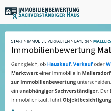
START
>
IMMOBILIE VERKAUFEN
>
BAYERN
>
MALLERS
Immobilienbewertung
Mal
Ganz gleich, ob
Hauskauf
,
Verkauf
oder
W
Marktwert
einer Immobilie in
Mallersdorf
zur Immobilienbewertung
unterscheiden
ein
unabhängiger Sachverständiger
. Der
Immobilienkauf, führt
Objektbesichtigun