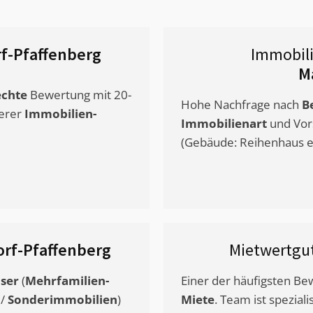
f-Pfaffenberg
Immobil
M
chte
Bewertung mit 20-
Hohe Nachfrage nach
B
erer
Immobilien-
Immobilienart
und Vor
(Gebäude: Reihenhaus et
orf-Pfaffenberg
Mietwertgu
ser
(
Mehrfamilien-
Einer der häufigsten B
/
Sonderimmobilien
)
Miete
. Team ist speziali