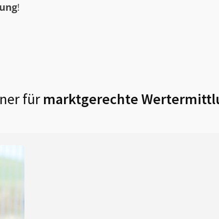
tung
!
ner für
marktgerechte Wertermittl