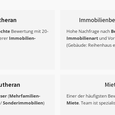
theran
Immobilienbe
chte
Bewertung mit 20-
Hohe Nachfrage nach
B
erer
Immobilien-
Immobilienart
und Vor
(Gebäude: Reihenhaus et
utheran
Mie
ser
(
Mehrfamilien-
Einer der häufigsten B
/
Sonderimmobilien
)
Miete
. Team ist speziali