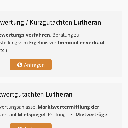
wertung / Kurzgutachten
Lutheran
ewertungs-verfahren
. Beratung zu
stellung vom Ergebnis vor
Immobilienverkauf
c.)
Anfragen
twertgutachten
Lutheran
ewertungsanlässe.
Marktwertermittlung
der
siert auf
Mietspiegel
. Prüfung der
Mietverträge
.