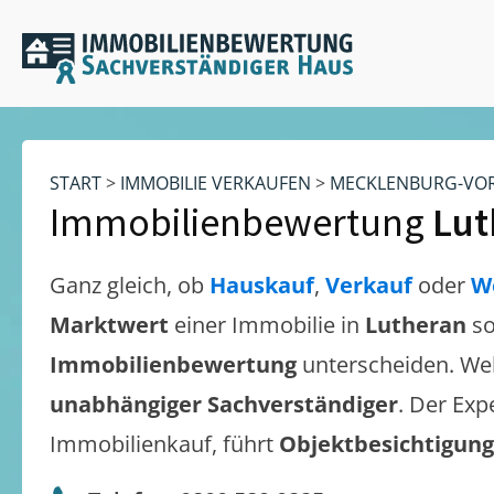
START
>
IMMOBILIE VERKAUFEN
>
MECKLENBURG-VO
Immobilienbewertung
Lut
Ganz gleich, ob
Hauskauf
,
Verkauf
oder
W
Marktwert
einer Immobilie in
Lutheran
so
Immobilienbewertung
unterscheiden. We
unabhängiger Sachverständiger
. Der Exp
Immobilienkauf, führt
Objektbesichtigun