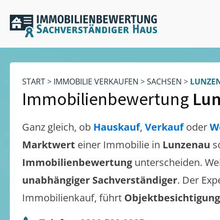
START
>
IMMOBILIE VERKAUFEN
>
SACHSEN
>
LUNZE
Immobilienbewertung
Lu
Ganz gleich, ob
Hauskauf
,
Verkauf
oder
W
Marktwert
einer Immobilie in
Lunzenau
s
Immobilienbewertung
unterscheiden. We
unabhängiger Sachverständiger
. Der Exp
Immobilienkauf, führt
Objektbesichtigun