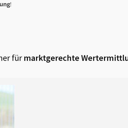
tung
!
ner für
marktgerechte Wertermittl