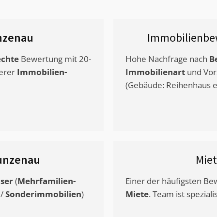
nzenau
Immobilienbe
chte
Bewertung mit 20-
Hohe Nachfrage nach
B
erer
Immobilien-
Immobilienart
und Vor
(Gebäude: Reihenhaus et
unzenau
Mie
ser
(
Mehrfamilien-
Einer der häufigsten B
/
Sonderimmobilien
)
Miete
. Team ist speziali