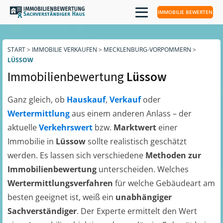
IMMOBILIE BEWERTEN
START
>
IMMOBILIE VERKAUFEN
>
MECKLENBURG-VORPOMMERN
>
LÜSSOW
Immobilienbewertung
Lüssow
Ganz gleich, ob
Hauskauf
,
Verkauf
oder
Wertermittlung
aus einem anderen Anlass – der
aktuelle
Verkehrswert
bzw.
Marktwert
einer
Immobilie in
Lüssow
sollte realistisch geschätzt
werden. Es lassen sich verschiedene
Methoden zur
Immobilienbewertung
unterscheiden. Welches
Wertermittlungsverfahren
für welche Gebäudeart am
besten geeignet ist, weiß ein
unabhängiger
Sachverständiger
. Der Experte ermittelt den Wert