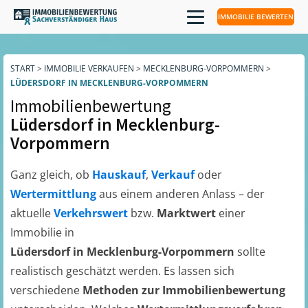
IMMOBILIE BEWERTEN
START
>
IMMOBILIE VERKAUFEN
>
MECKLENBURG-VORPOMMERN
>
LÜDERSDORF IN MECKLENBURG-VORPOMMERN
Immobilienbewertung
Lüdersdorf in Mecklenburg-
Vorpommern
Ganz gleich, ob
Hauskauf
,
Verkauf
oder
Wertermittlung
aus einem anderen Anlass – der
aktuelle
Verkehrswert
bzw.
Marktwert
einer
Immobilie in
Lüdersdorf in Mecklenburg-Vorpommern
sollte
realistisch geschätzt werden. Es lassen sich
verschiedene
Methoden zur Immobilienbewertung