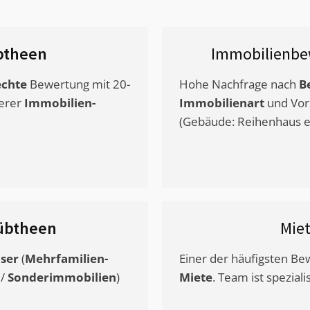
btheen
Immobilienbe
chte
Bewertung mit 20-
Hohe Nachfrage nach
B
erer
Immobilien-
Immobilienart
und Vor
(Gebäude: Reihenhaus et
übtheen
Mie
ser
(
Mehrfamilien-
Einer der häufigsten B
/
Sonderimmobilien
)
Miete
. Team ist speziali