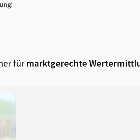
tung
!
ner für
marktgerechte Wertermittl