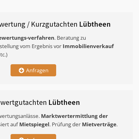
wertung / Kurzgutachten
Lübtheen
ewertungs-verfahren
. Beratung zu
stellung vom Ergebnis vor
Immobilienverkauf
c.)
Anfragen
twertgutachten
Lübtheen
ewertungsanlässe.
Marktwertermittlung
der
siert auf
Mietspiegel
. Prüfung der
Mietverträge
.