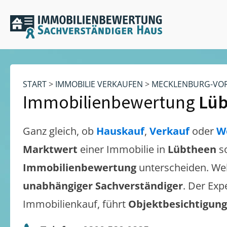
START
>
IMMOBILIE VERKAUFEN
>
MECKLENBURG-VO
Immobilienbewertung
Lüb
Ganz gleich, ob
Hauskauf
,
Verkauf
oder
W
Marktwert
einer Immobilie in
Lübtheen
s
Immobilienbewertung
unterscheiden. We
unabhängiger Sachverständiger
. Der Exp
Immobilienkauf, führt
Objektbesichtigun