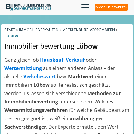
IMMOBILIE BEWERTEN
START
>
IMMOBILIE VERKAUFEN
>
MECKLENBURG-VORPOMMERN
>
LÜBOW
Immobilienbewertung
Lübow
Ganz gleich, ob
Hauskauf
,
Verkauf
oder
Wertermittlung
aus einem anderen Anlass – der
aktuelle
Verkehrswert
bzw.
Marktwert
einer
Immobilie in
Lübow
sollte realistisch geschätzt
werden. Es lassen sich verschiedene
Methoden zur
Immobilienbewertung
unterscheiden. Welches
Wertermittlungsverfahren
für welche Gebäudeart am
besten geeignet ist, weiß ein
unabhängiger
Sachverständiger
. Der Experte ermittelt den Wert