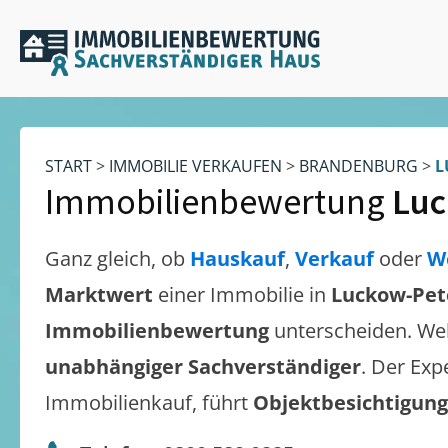
START
>
IMMOBILIE VERKAUFEN
>
BRANDENBURG
>
L
Immobilienbewertung
Luc
Ganz gleich, ob
Hauskauf
,
Verkauf
oder
W
Marktwert
einer Immobilie in
Luckow-Pet
Immobilienbewertung
unterscheiden. We
unabhängiger Sachverständiger
. Der Exp
Immobilienkauf, führt
Objektbesichtigun