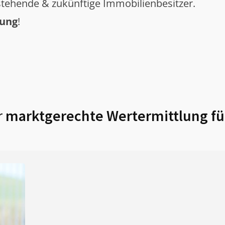
tehende & zukünftige Immobilienbesitzer.
tung
!
r
marktgerechte Wertermittlung f