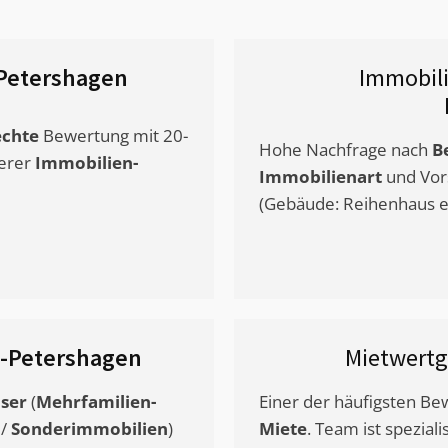
Petershagen
Immobil
chte
Bewertung mit 20-
Hohe Nachfrage nach
B
erer
Immobilien-
Immobilienart
und Vor
(Gebäude: Reihenhaus et
-Petershagen
Mietwert
ser
(
Mehrfamilien-
Einer der häufigsten B
/
Sonderimmobilien
)
Miete
. Team ist speziali