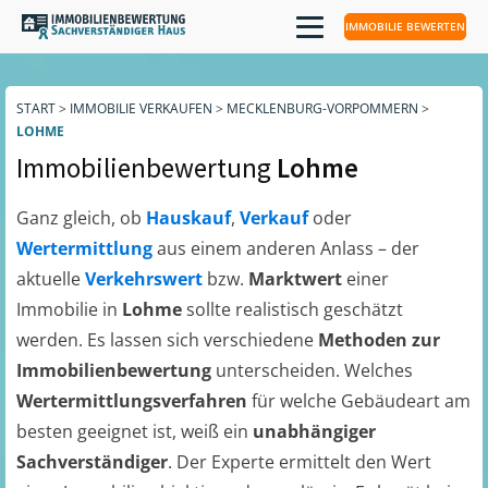
IMMOBILIE BEWERTEN
START
>
IMMOBILIE VERKAUFEN
>
MECKLENBURG-VORPOMMERN
>
LOHME
Immobilienbewertung
Lohme
Ganz gleich, ob
Hauskauf
,
Verkauf
oder
Wertermittlung
aus einem anderen Anlass – der
aktuelle
Verkehrswert
bzw.
Marktwert
einer
Immobilie in
Lohme
sollte realistisch geschätzt
werden. Es lassen sich verschiedene
Methoden zur
Immobilienbewertung
unterscheiden. Welches
Wertermittlungsverfahren
für welche Gebäudeart am
besten geeignet ist, weiß ein
unabhängiger
Sachverständiger
. Der Experte ermittelt den Wert