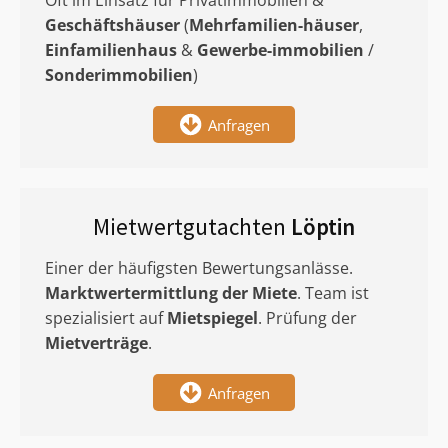
Oft im Einsatz für Privatimmobilien &
Geschäftshäuser
(
Mehrfamilien-häuser
,
Einfamilienhaus
&
Gewerbe-immobilien
/
Sonderimmobilien
)
Anfragen
Mietwertgutachten
Löptin
Einer der häufigsten Bewertungsanlässe.
Marktwertermittlung
der Miete
. Team ist
spezialisiert auf
Mietspiegel
. Prüfung der
Mietverträge
.
Anfragen