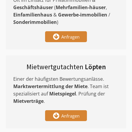
Oft im Einsatz für Privatimmobilien &
Geschäftshäuser
(
Mehrfamilien-häuser
,
Einfamilienhaus
&
Gewerbe-immobilien
/
Sonderimmobilien
)
Anfragen
Mietwertgutachten
Löpten
Einer der häufigsten Bewertungsanlässe.
Marktwertermittlung
der Miete
. Team ist
spezialisiert auf
Mietspiegel
. Prüfung der
Mietverträge
.
Anfragen