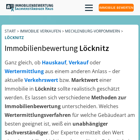
IMMOBILIE BEWERTEN
START
>
IMMOBILIE VERKAUFEN
>
MECKLENBURG-VORPOMMERN
>
LÖCKNITZ
Immobilienbewertung
Löcknitz
Ganz gleich, ob
Hauskauf
,
Verkauf
oder
Wertermittlung
aus einem anderen Anlass – der
aktuelle
Verkehrswert
bzw.
Marktwert
einer
Immobilie in
Löcknitz
sollte realistisch geschätzt
werden. Es lassen sich verschiedene
Methoden zur
Immobilienbewertung
unterscheiden. Welches
Wertermittlungsverfahren
für welche Gebäudeart am
besten geeignet ist, weiß ein
unabhängiger
Sachverständiger
. Der Experte ermittelt den Wert