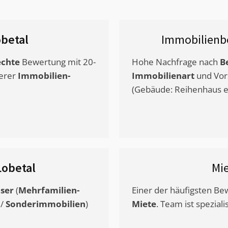
betal
Immobilienb
chte
Bewertung mit 20-
Hohe Nachfrage nach
B
erer
Immobilien-
Immobilienart
und Vor
(Gebäude: Reihenhaus et
Lobetal
Mi
ser
(
Mehrfamilien-
Einer der häufigsten B
/
Sonderimmobilien
)
Miete
. Team ist speziali