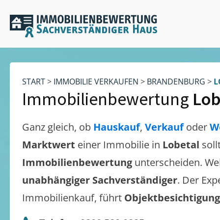
START
>
IMMOBILIE VERKAUFEN
>
BRANDENBURG
>
L
Immobilienbewertung
Lob
Ganz gleich, ob
Hauskauf
,
Verkauf
oder
W
Marktwert
einer Immobilie in
Lobetal
soll
Immobilienbewertung
unterscheiden. We
unabhängiger Sachverständiger
. Der Exp
Immobilienkauf, führt
Objektbesichtigun