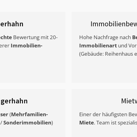
gerhahn
Immobilienbew
chte
Bewertung mit 20-
Hohe Nachfrage nach
B
erer
Immobilien-
Immobilienart
und Vor
(Gebäude: Reihenhaus et
ngerhahn
Miet
ser
(
Mehrfamilien-
Einer der häufigsten B
/
Sonderimmobilien
)
Miete
. Team ist speziali