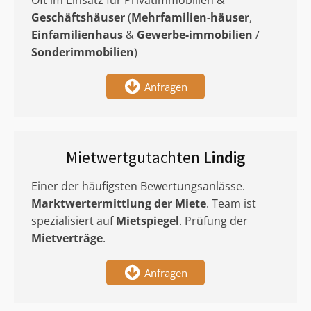
Oft im Einsatz für Privatimmobilien &
Geschäftshäuser
(
Mehrfamilien-häuser
,
Einfamilienhaus
&
Gewerbe-immobilien
/
Sonderimmobilien
)
Anfragen
Mietwertgutachten
Lindig
Einer der häufigsten Bewertungsanlässe.
Marktwertermittlung
der Miete
. Team ist
spezialisiert auf
Mietspiegel
. Prüfung der
Mietverträge
.
Anfragen