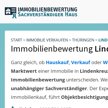
START
>
IMMOBILIE VERKAUFEN
>
THÜRINGEN
>
LIN
Immobilienbewertung
Lin
Ganz gleich, ob
Hauskauf
,
Verkauf
oder
W
Marktwert
einer Immobilie in
Lindenkreu
Immobilienbewertung
unterscheiden. We
unabhängiger Sachverständiger
. Der Exp
Immobilienkauf, führt
Objektbesichtigun