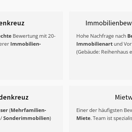
enkreuz
Immobilienbew
chte
Bewertung mit 20-
Hohe Nachfrage nach
B
erer
Immobilien-
Immobilienart
und Vor
(Gebäude: Reihenhaus et
ndenkreuz
Miet
ser
(
Mehrfamilien-
Einer der häufigsten B
/
Sonderimmobilien
)
Miete
. Team ist speziali