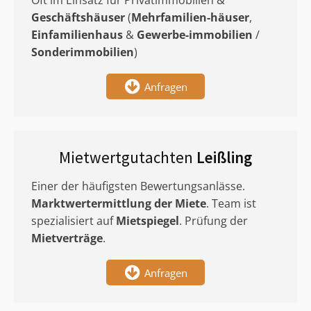
Oft im Einsatz für Privatimmobilien &
Geschäftshäuser
(
Mehrfamilien-häuser
,
Einfamilienhaus
&
Gewerbe-immobilien
/
Sonderimmobilien
)
Anfragen
Mietwertgutachten
Leißling
Einer der häufigsten Bewertungsanlässe.
Marktwertermittlung
der Miete
. Team ist
spezialisiert auf
Mietspiegel
. Prüfung der
Mietverträge
.
Anfragen