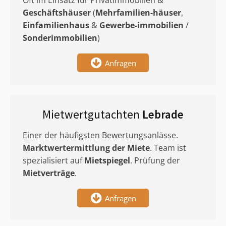
Oft im Einsatz für Privatimmobilien &
Geschäftshäuser
(
Mehrfamilien-häuser
,
Einfamilienhaus
&
Gewerbe-immobilien
/
Sonderimmobilien
)
Anfragen
Mietwertgutachten
Lebrade
Einer der häufigsten Bewertungsanlässe.
Marktwertermittlung
der Miete
. Team ist
spezialisiert auf
Mietspiegel
. Prüfung der
Mietverträge
.
Anfragen