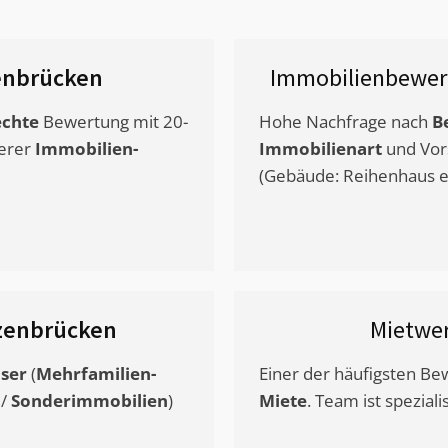
enbrücken
Immobilienbewer
chte
Bewertung mit 20-
Hohe Nachfrage nach
B
erer
Immobilien-
Immobilienart
und Vor
(Gebäude: Reihenhaus et
zenbrücken
Mietwe
ser
(
Mehrfamilien-
Einer der häufigsten B
/
Sonderimmobilien
)
Miete
. Team ist speziali