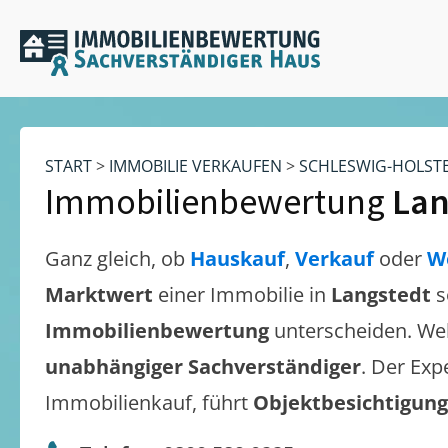
START
>
IMMOBILIE VERKAUFEN
>
SCHLESWIG-HOLST
Immobilienbewertung
Lan
Ganz gleich, ob
Hauskauf
,
Verkauf
oder
W
Marktwert
einer Immobilie in
Langstedt
s
Immobilienbewertung
unterscheiden. We
unabhängiger Sachverständiger
. Der Exp
Immobilienkauf, führt
Objektbesichtigun