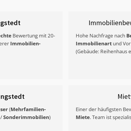
gstedt
Immobilienbe
chte
Bewertung mit 20-
Hohe Nachfrage nach
B
erer
Immobilien-
Immobilienart
und Vor
(Gebäude: Reihenhaus et
angstedt
Mie
ser
(
Mehrfamilien-
Einer der häufigsten B
/
Sonderimmobilien
)
Miete
. Team ist speziali