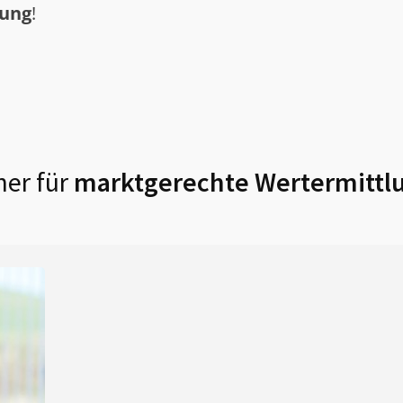
tung
!
er für
marktgerechte Wertermittl