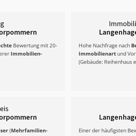
ng
Immobil
Vorpommern
Langenhag
chte
Bewertung mit 20-
Hohe Nachfrage nach
B
erer
Immobilien-
Immobilienart
und Vor
(Gebäude: Reihenhaus et
eis
Vorpommern
Langenhag
ser
(
Mehrfamilien-
Einer der häufigsten B