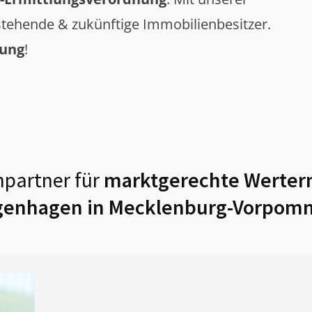
tehende & zukünftige Immobilienbesitzer.
tung
!
hpartner für
marktgerechte Werterm
genhagen in Mecklenburg-Vorpom