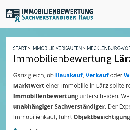
START
>
IMMOBILIE VERKAUFEN
>
MECKLENBURG-VO
Immobilienbewertung
Lär
Ganz gleich, ob
Hauskauf
,
Verkauf
oder
W
Marktwert
einer Immobilie in
Lärz
sollte 
Immobilienbewertung
unterscheiden. We
unabhängiger Sachverständiger
. Der Exp
Immobilienkauf, führt
Objektbesichtigun