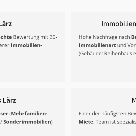
Lärz
Immobilien
chte
Bewertung mit 20-
Hohe Nachfrage nach
B
erer
Immobilien-
Immobilienart
und Vor
(Gebäude: Reihenhaus et
s
Lärz
M
ser
(
Mehrfamilien-
Einer der häufigsten B
/
Sonderimmobilien
)
Miete
. Team ist speziali