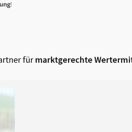
tung
!
rtner für
marktgerechte Wertermit