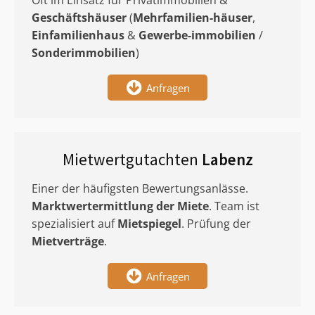
Oft im Einsatz für Privatimmobilien &
Geschäftshäuser
(
Mehrfamilien-häuser
,
Einfamilienhaus
&
Gewerbe-immobilien
/
Sonderimmobilien
)
Anfragen
Mietwertgutachten
Labenz
Einer der häufigsten Bewertungsanlässe.
Marktwertermittlung
der Miete
. Team ist
spezialisiert auf
Mietspiegel
. Prüfung der
Mietverträge
.
Anfragen