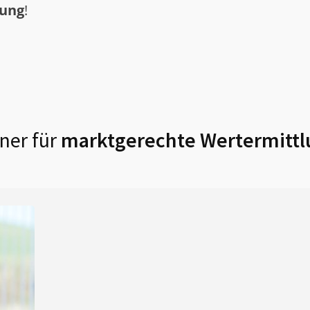
tung
!
ner für
marktgerechte Wertermittl