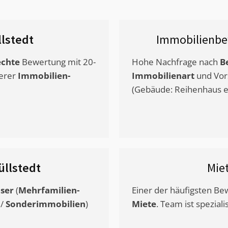
llstedt
Immobilienbe
chte
Bewertung mit 20-
Hohe Nachfrage nach
B
erer
Immobilien-
Immobilienart
und Vor
(Gebäude: Reihenhaus et
üllstedt
Mie
ser
(
Mehrfamilien-
Einer der häufigsten B
/
Sonderimmobilien
)
Miete
. Team ist speziali