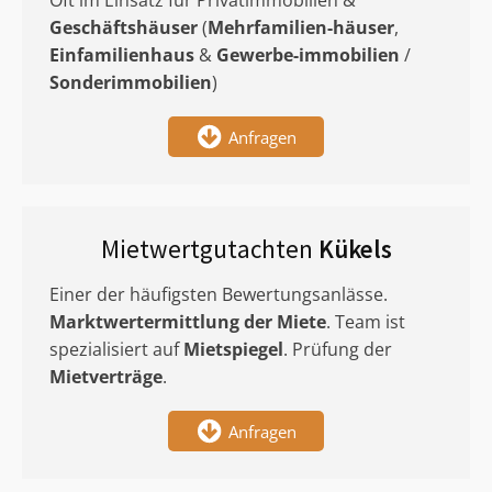
Oft im Einsatz für Privatimmobilien &
Geschäftshäuser
(
Mehrfamilien-häuser
,
Einfamilienhaus
&
Gewerbe-immobilien
/
Sonderimmobilien
)
Anfragen
Mietwertgutachten
Kükels
Einer der häufigsten Bewertungsanlässe.
Marktwertermittlung
der Miete
. Team ist
spezialisiert auf
Mietspiegel
. Prüfung der
Mietverträge
.
Anfragen