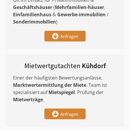
Oft im Einsatz für Privatimmobilien &
Geschäftshäuser
(
Mehrfamilien-häuser
,
Einfamilienhaus
&
Gewerbe-immobilien
/
Sonderimmobilien
)
Anfragen
Mietwertgutachten
Kühdorf
Einer der häufigsten Bewertungsanlässe.
Marktwertermittlung
der Miete
. Team ist
spezialisiert auf
Mietspiegel
. Prüfung der
Mietverträge
.
Anfragen