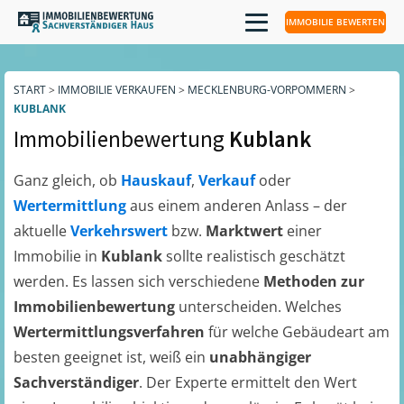
IMMOBILIE BEWERTEN
START
>
IMMOBILIE VERKAUFEN
>
MECKLENBURG-VORPOMMERN
>
KUBLANK
Immobilienbewertung
Kublank
Ganz gleich, ob
Hauskauf
,
Verkauf
oder
Wertermittlung
aus einem anderen Anlass – der
aktuelle
Verkehrswert
bzw.
Marktwert
einer
Immobilie in
Kublank
sollte realistisch geschätzt
werden. Es lassen sich verschiedene
Methoden zur
Immobilienbewertung
unterscheiden. Welches
Wertermittlungsverfahren
für welche Gebäudeart am
besten geeignet ist, weiß ein
unabhängiger
Sachverständiger
. Der Experte ermittelt den Wert