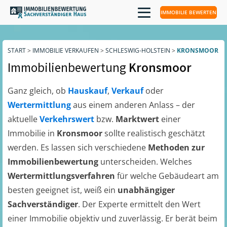
IMMOBILIE BEWERTEN
START
>
IMMOBILIE VERKAUFEN
>
SCHLESWIG-HOLSTEIN
>
KRONSMOOR
Immobilienbewertung
Kronsmoor
Ganz gleich, ob
Hauskauf
,
Verkauf
oder
Wertermittlung
aus einem anderen Anlass – der
aktuelle
Verkehrswert
bzw.
Marktwert
einer
Immobilie in
Kronsmoor
sollte realistisch geschätzt
werden. Es lassen sich verschiedene
Methoden zur
Immobilienbewertung
unterscheiden. Welches
Wertermittlungsverfahren
für welche Gebäudeart am
besten geeignet ist, weiß ein
unabhängiger
Sachverständiger
. Der Experte ermittelt den Wert
einer Immobilie objektiv und zuverlässig. Er berät beim