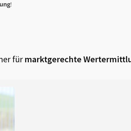
tung
!
ner für
marktgerechte Wertermittl