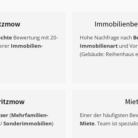
itzmow
Immobilienbe
chte
Bewertung mit 20-
Hohe Nachfrage nach
B
erer
Immobilien-
Immobilienart
und Vor
(Gebäude: Reihenhaus et
ritzmow
Mie
ser
(
Mehrfamilien-
Einer der häufigsten B
/
Sonderimmobilien
)
Miete
. Team ist speziali