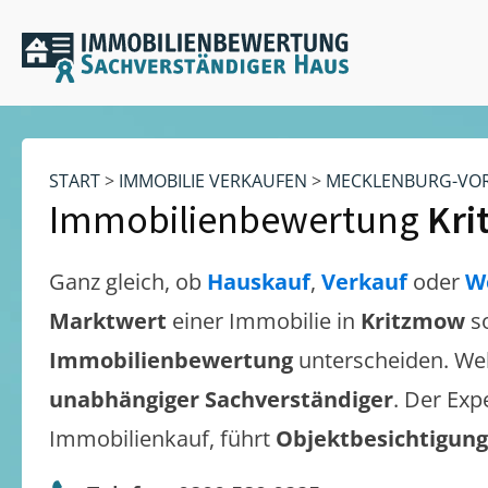
START
>
IMMOBILIE VERKAUFEN
>
MECKLENBURG-VO
Immobilienbewertung
Kr
Ganz gleich, ob
Hauskauf
,
Verkauf
oder
W
Marktwert
einer Immobilie in
Kritzmow
s
Immobilienbewertung
unterscheiden. We
unabhängiger Sachverständiger
. Der Exp
Immobilienkauf, führt
Objektbesichtigun