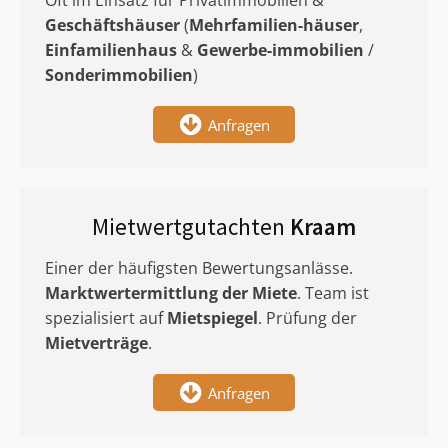
Oft im Einsatz für Privatimmobilien &
Geschäftshäuser
(
Mehrfamilien-häuser
,
Einfamilienhaus
&
Gewerbe-immobilien
/
Sonderimmobilien
)
Anfragen
Mietwertgutachten
Kraam
Einer der häufigsten Bewertungsanlässe.
Marktwertermittlung
der Miete
. Team ist
spezialisiert auf
Mietspiegel
. Prüfung der
Mietverträge
.
Anfragen