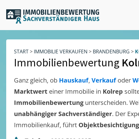
START
>
IMMOBILIE VERKAUFEN
>
BRANDENBURG
>
K
Immobilienbewertung
Kol
Ganz gleich, ob
Hauskauf
,
Verkauf
oder
W
Marktwert
einer Immobilie in
Kolrep
sollt
Immobilienbewertung
unterscheiden. We
unabhängiger Sachverständiger
. Der Exp
Immobilienkauf, führt
Objektbesichtigun