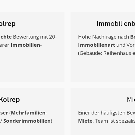
olrep
Immobilienb
chte
Bewertung mit 20-
Hohe Nachfrage nach
B
erer
Immobilien-
Immobilienart
und Vor
(Gebäude: Reihenhaus et
Kolrep
Mi
ser
(
Mehrfamilien-
Einer der häufigsten B
/
Sonderimmobilien
)
Miete
. Team ist speziali