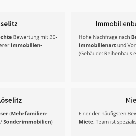
selitz
Immobilienb
chte
Bewertung mit 20-
Hohe Nachfrage nach
B
erer
Immobilien-
Immobilienart
und Vor
(Gebäude: Reihenhaus et
öselitz
Mi
ser
(
Mehrfamilien-
Einer der häufigsten B
/
Sonderimmobilien
)
Miete
. Team ist speziali