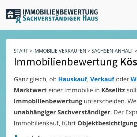
START
>
IMMOBILIE VERKAUFEN
>
SACHSEN-ANHALT
Immobilienbewertung
Kös
Ganz gleich, ob
Hauskauf
,
Verkauf
oder
W
Marktwert
einer Immobilie in
Köselitz
sol
Immobilienbewertung
unterscheiden. We
unabhängiger Sachverständiger
. Der Exp
Immobilienkauf, führt
Objektbesichtigun