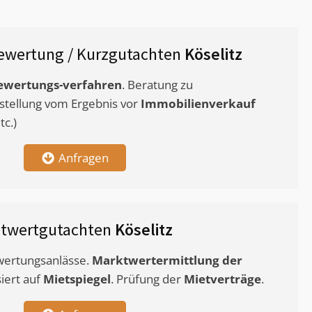
ewertung / Kurzgutachten
Köselitz
ewertungs-verfahren
. Beratung zu
stellung vom Ergebnis vor
Immobilienverkauf
c.)
Anfragen
etwertgutachten
Köselitz
ewertungsanlässe.
Marktwertermittlung
der
siert auf
Mietspiegel
. Prüfung der
Mietverträge
.