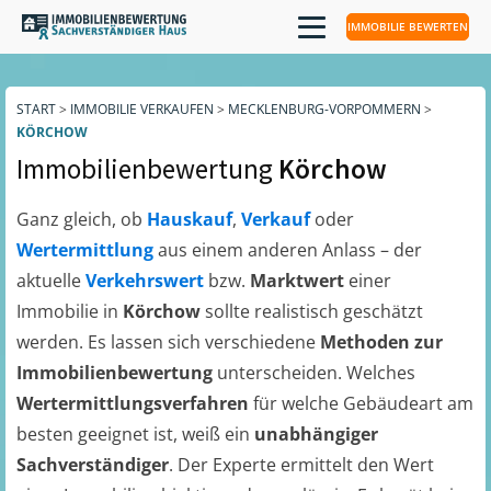
IMMOBILIE BEWERTEN
START
>
IMMOBILIE VERKAUFEN
>
MECKLENBURG-VORPOMMERN
>
KÖRCHOW
Immobilienbewertung
Körchow
Ganz gleich, ob
Hauskauf
,
Verkauf
oder
Wertermittlung
aus einem anderen Anlass – der
aktuelle
Verkehrswert
bzw.
Marktwert
einer
Immobilie in
Körchow
sollte realistisch geschätzt
werden. Es lassen sich verschiedene
Methoden zur
Immobilienbewertung
unterscheiden. Welches
Wertermittlungsverfahren
für welche Gebäudeart am
besten geeignet ist, weiß ein
unabhängiger
Sachverständiger
. Der Experte ermittelt den Wert