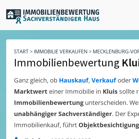
START
>
IMMOBILIE VERKAUFEN
>
MECKLENBURG-VO
Immobilienbewertung
Klu
Ganz gleich, ob
Hauskauf
,
Verkauf
oder
W
Marktwert
einer Immobilie in
Kluis
sollte
Immobilienbewertung
unterscheiden. We
unabhängiger Sachverständiger
. Der Exp
Immobilienkauf, führt
Objektbesichtigun