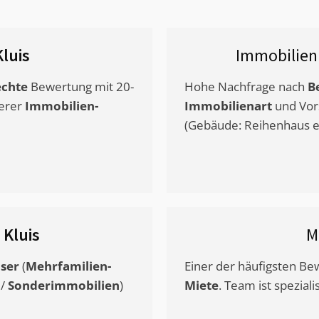
Kluis
Immobilien
chte
Bewertung mit 20-
Hohe Nachfrage nach
B
erer
Immobilien-
Immobilienart
und Vor
(Gebäude: Reihenhaus et
s
Kluis
M
ser
(
Mehrfamilien-
Einer der häufigsten B
/
Sonderimmobilien
)
Miete
. Team ist speziali