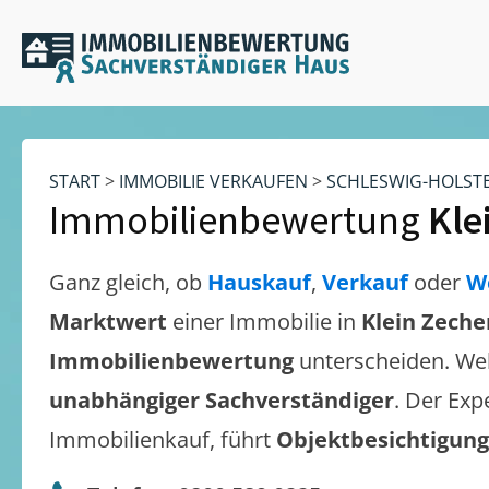
START
>
IMMOBILIE VERKAUFEN
>
SCHLESWIG-HOLST
Immobilienbewertung
Kle
Ganz gleich, ob
Hauskauf
,
Verkauf
oder
W
Marktwert
einer Immobilie in
Klein Zeche
Immobilienbewertung
unterscheiden. We
unabhängiger Sachverständiger
. Der Exp
Immobilienkauf, führt
Objektbesichtigun