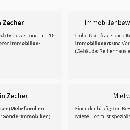
n Zecher
Immobilienbew
chte
Bewertung mit 20-
Hohe Nachfrage nach
B
erer
Immobilien-
Immobilienart
und Vor
(Gebäude: Reihenhaus et
in Zecher
Miet
ser
(
Mehrfamilien-
Einer der häufigsten B
/
Sonderimmobilien
)
Miete
. Team ist speziali