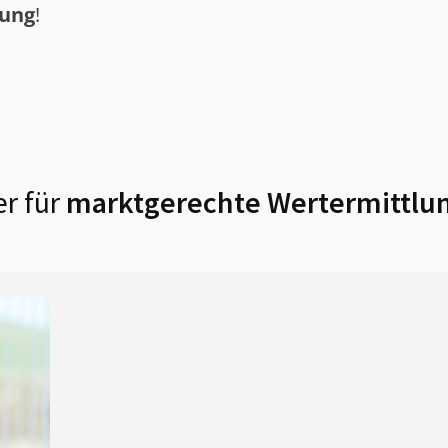
tung
!
r für
marktgerechte Wertermittlun