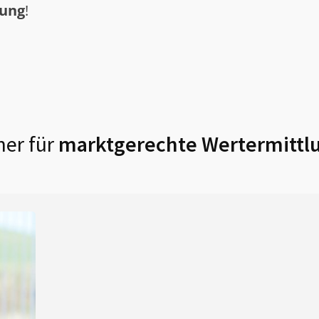
tung
!
er für
marktgerechte Wertermittl