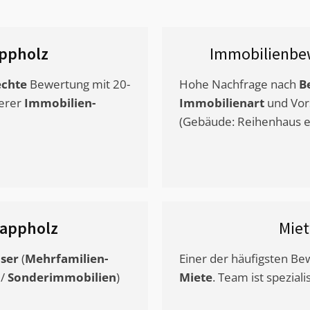
ppholz
Immobilienbe
chte
Bewertung mit 20-
Hohe Nachfrage nach
B
erer
Immobilien-
Immobilienart
und Vor
(Gebäude: Reihenhaus et
lappholz
Mie
ser
(
Mehrfamilien-
Einer der häufigsten B
/
Sonderimmobilien
)
Miete
. Team ist speziali