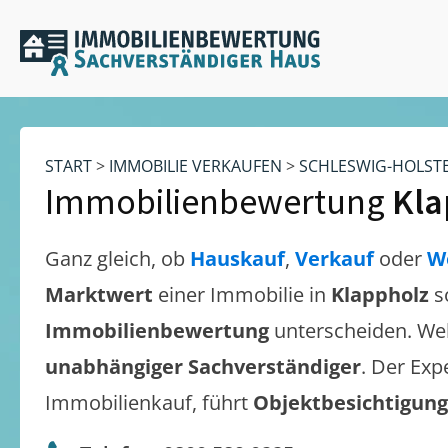
START
>
IMMOBILIE VERKAUFEN
>
SCHLESWIG-HOLST
Immobilienbewertung
Kla
Ganz gleich, ob
Hauskauf
,
Verkauf
oder
W
Marktwert
einer Immobilie in
Klappholz
s
Immobilienbewertung
unterscheiden. We
unabhängiger Sachverständiger
. Der Exp
Immobilienkauf, führt
Objektbesichtigun