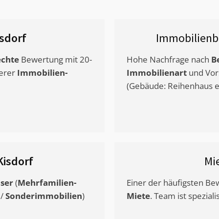
isdorf
Immobilienb
chte
Bewertung mit 20-
Hohe Nachfrage nach
B
erer
Immobilien-
Immobilienart
und Vor
(Gebäude: Reihenhaus et
Kisdorf
Mi
ser
(
Mehrfamilien-
Einer der häufigsten B
/
Sonderimmobilien
)
Miete
. Team ist speziali