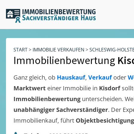
START
>
IMMOBILIE VERKAUFEN
>
SCHLESWIG-HOLST
Immobilienbewertung
Kis
Ganz gleich, ob
Hauskauf
,
Verkauf
oder
W
Marktwert
einer Immobilie in
Kisdorf
soll
Immobilienbewertung
unterscheiden. We
unabhängiger Sachverständiger
. Der Exp
Immobilienkauf, führt
Objektbesichtigun