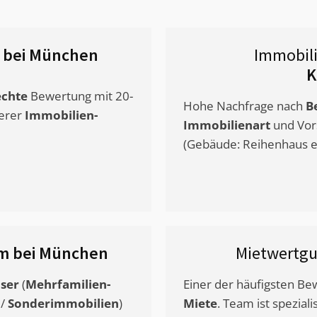
 bei München
Immobil
K
chte
Bewertung mit 20-
Hohe Nachfrage nach
B
erer
Immobilien-
Immobilienart
und Vor
(Gebäude: Reihenhaus et
im bei München
Mietwertg
ser
(
Mehrfamilien-
Einer der häufigsten B
/
Sonderimmobilien
)
Miete
. Team ist speziali