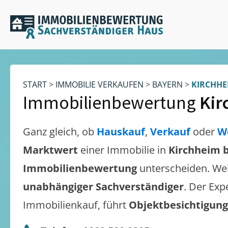
START
>
IMMOBILIE VERKAUFEN
>
BAYERN
>
KIRCHHE
Immobilienbewertung
Kir
Ganz gleich, ob
Hauskauf
,
Verkauf
oder
W
Marktwert
einer Immobilie in
Kirchheim 
Immobilienbewertung
unterscheiden. We
unabhängiger Sachverständiger
. Der Exp
Immobilienkauf, führt
Objektbesichtigun