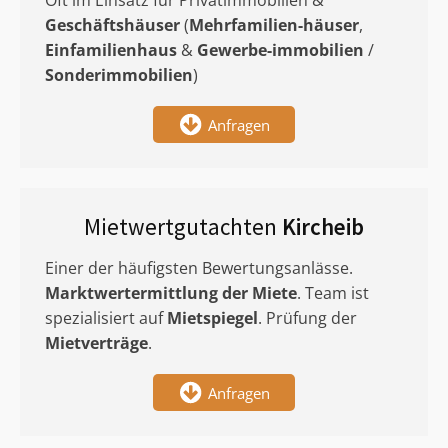
Oft im Einsatz für Privatimmobilien &
Geschäftshäuser
(
Mehrfamilien-häuser
,
Einfamilienhaus
&
Gewerbe-immobilien
/
Sonderimmobilien
)
Anfragen
Mietwertgutachten
Kircheib
Einer der häufigsten Bewertungsanlässe.
Marktwertermittlung
der Miete
. Team ist
spezialisiert auf
Mietspiegel
. Prüfung der
Mietverträge
.
Anfragen