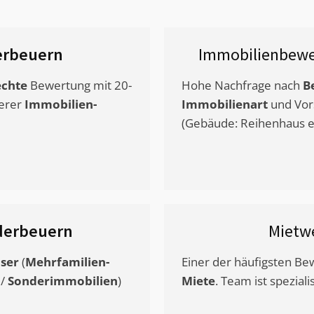
erbeuern
Immobilienbewe
chte
Bewertung mit 20-
Hohe Nachfrage nach
B
erer
Immobilien-
Immobilienart
und Vor
(Gebäude: Reihenhaus et
derbeuern
Mietw
ser
(
Mehrfamilien-
Einer der häufigsten B
/
Sonderimmobilien
)
Miete
. Team ist speziali