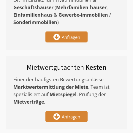
Oft im Einsatz für Privatimmobilien &
Geschäftshäuser
(
Mehrfamilien-häuser
,
Einfamilienhaus
&
Gewerbe-immobilien
/
Sonderimmobilien
)
Anfragen
Mietwertgutachten
Kesten
Einer der häufigsten Bewertungsanlässe.
Marktwertermittlung
der Miete
. Team ist
spezialisiert auf
Mietspiegel
. Prüfung der
Mietverträge
.
Anfragen