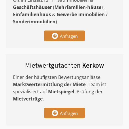
Oft im Einsatz für Privatimmobilien &
Geschäftshäuser
(
Mehrfamilien-häuser
,
Einfamilienhaus
&
Gewerbe-immobilien
/
Sonderimmobilien
)
Anfragen
Mietwertgutachten
Kerkow
Einer der häufigsten Bewertungsanlässe.
Marktwertermittlung
der Miete
. Team ist
spezialisiert auf
Mietspiegel
. Prüfung der
Mietverträge
.
Anfragen