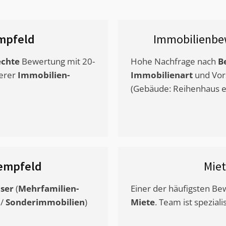
mpfeld
Immobilienbe
chte
Bewertung mit 20-
Hohe Nachfrage nach
B
erer
Immobilien-
Immobilienart
und Vor
(Gebäude: Reihenhaus et
empfeld
Mie
ser
(
Mehrfamilien-
Einer der häufigsten B
/
Sonderimmobilien
)
Miete
. Team ist speziali