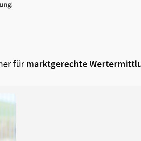
tung
!
ner für
marktgerechte Wertermittl