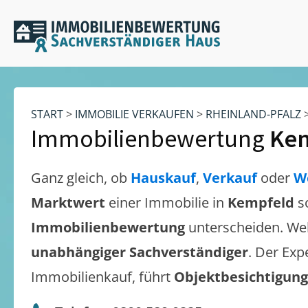
START
>
IMMOBILIE VERKAUFEN
>
RHEINLAND-PFALZ
Immobilienbewertung
Ke
Ganz gleich, ob
Hauskauf
,
Verkauf
oder
W
Marktwert
einer Immobilie in
Kempfeld
s
Immobilienbewertung
unterscheiden. We
unabhängiger Sachverständiger
. Der Exp
Immobilienkauf, führt
Objektbesichtigun