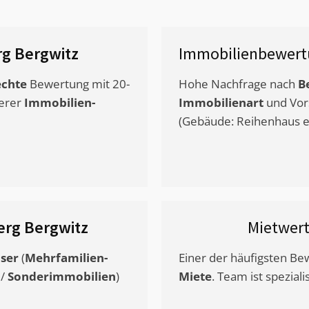
g Bergwitz
Immobilienbewert
chte
Bewertung mit 20-
Hohe Nachfrage nach
B
erer
Immobilien-
Immobilienart
und Vor
(Gebäude: Reihenhaus et
rg Bergwitz
Mietwer
ser
(
Mehrfamilien-
Einer der häufigsten B
/
Sonderimmobilien
)
Miete
. Team ist speziali