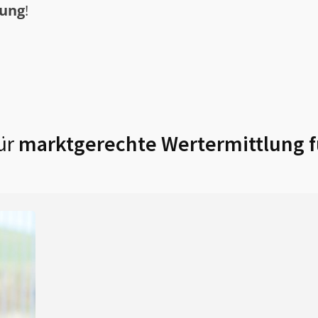
tung
!
ür
marktgerechte Wertermittlung 